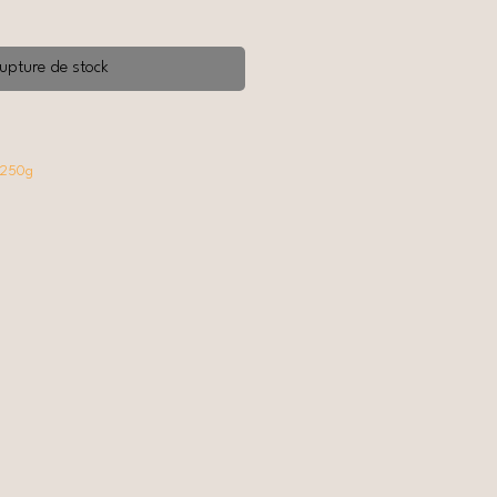
upture de stock
 250g