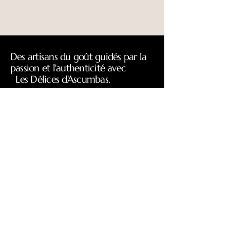
150g
Des artisans du goût guidés par la
passion et l'authenticité avec
Les Délices d'Ascumbas.
Politique de confidentialité
Conditions générales de vente
1 bis place Pioceau
33330 Saint-Émilion, France
lesdelicesdascumbas@gmail.com
Boutique ouverte du mardi au
Dimanche 10h-18h30
Horaires variables selon la saison :