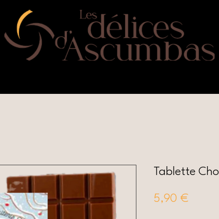
nder en ligne
La Boutique à St-Emillion
Qui sommes-
Tablette Cho
Prix
5,90 €