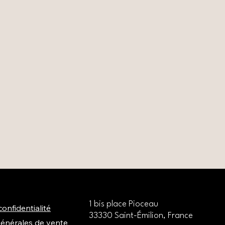
1 bis place Pioceau
confidentialité
33330 Saint-Émilion, France
générales de vente